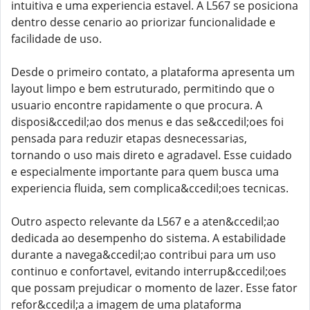
intuitiva e uma experiencia estavel. A L567 se posiciona
dentro desse cenario ao priorizar funcionalidade e
facilidade de uso.
Desde o primeiro contato, a plataforma apresenta um
layout limpo e bem estruturado, permitindo que o
usuario encontre rapidamente o que procura. A
disposi&ccedil;ao dos menus e das se&ccedil;oes foi
pensada para reduzir etapas desnecessarias,
tornando o uso mais direto e agradavel. Esse cuidado
e especialmente importante para quem busca uma
experiencia fluida, sem complica&ccedil;oes tecnicas.
Outro aspecto relevante da L567 e a aten&ccedil;ao
dedicada ao desempenho do sistema. A estabilidade
durante a navega&ccedil;ao contribui para um uso
continuo e confortavel, evitando interrup&ccedil;oes
que possam prejudicar o momento de lazer. Esse fator
refor&ccedil;a a imagem de uma plataforma