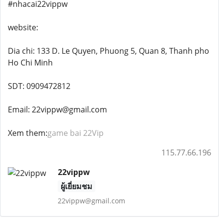
#nhacai22vippw
website:
Dia chi: 133 D. Le Quyen, Phuong 5, Quan 8, Thanh pho
Ho Chi Minh
SDT: 0909472812
Email: 22vippw@gmail.com
Xem them:
game bai 22Vip
115.77.66.196
22vippw
ผู้เยี่ยมชม
22vippw@gmail.com