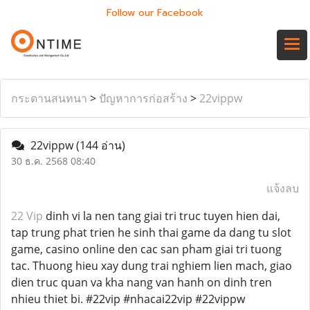
Follow our Facebook
กระดานสนทนา
>
ปัญหาการก่อสร้าง
>
22vippw
22vippw
(144 อ่าน)
30 ธ.ค. 2568 08:40
แจ้งลบ
22 Vip
dinh vi la nen tang giai tri truc tuyen hien dai,
tap trung phat trien he sinh thai game da dang tu slot
game, casino online den cac san pham giai tri tuong
tac. Thuong hieu xay dung trai nghiem lien mach, giao
dien truc quan va kha nang van hanh on dinh tren
nhieu thiet bi. #22vip #nhacai22vip #22vippw