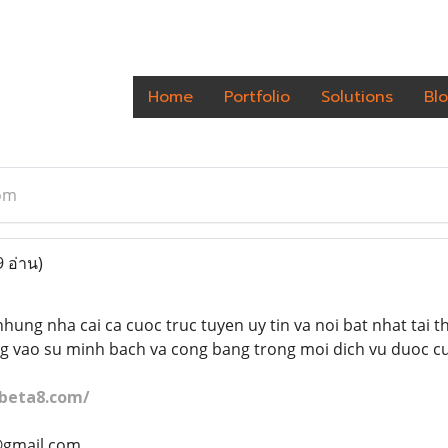
Home
Portfolio
Solutions
Bl
om
9 อ่าน)
hung nha cai ca cuoc truc tuyen uy tin va noi bat nhat tai 
ng vao su minh bach va cong bang trong moi dich vu duoc cu
8beta8.com/
@gmail.com