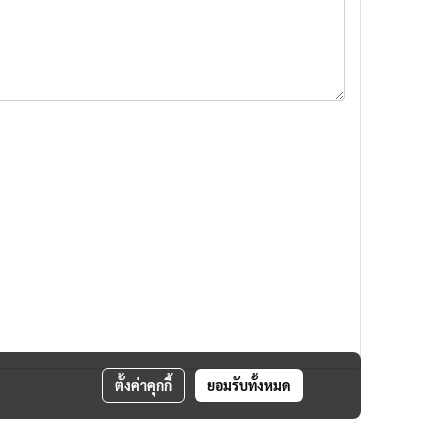
ตั้งค่าคุกกี้
ยอมรับทั้งหมด