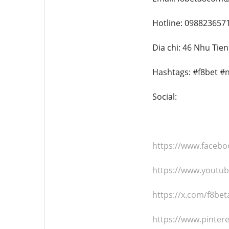
Hotline: 098823657
Dia chi: 46 Nhu Tie
Hashtags: #f8bet #
Social:
https://www.faceb
https://www.youtu
https://x.com/f8be
https://www.pinter