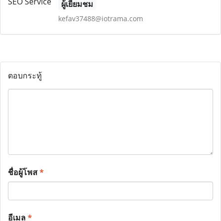
ผู้เยี่ยมชม
kefav37488@iotrama.com
ตอบกระทู้
ชื่อผู้โพส
*
อีเมล
*