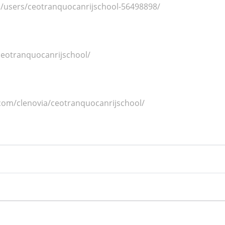
m/users/ceotranquocanrijschool-56498898/
ceotranquocanrijschool/
.com/clenovia/ceotranquocanrijschool/