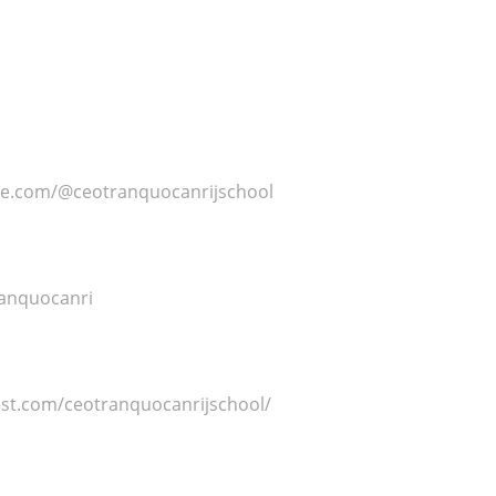
be.com/@ceotranquocanrijschool
ranquocanri
est.com/ceotranquocanrijschool/