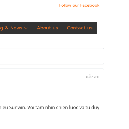
Follow our Facebook
og & News
About us
Contact us
แจ้งลบ
ieu Sunwin. Voi tam nhin chien luoc va tu duy