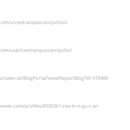
.com/u/ceotranquocanrijschool
.com/user/ceotranquocanrijscho/
ortalen.se/BlogPortal/view/ReportBlog?id=315486
mnews.com/profiles/8500361-ceo-tr-n-qu-c-an