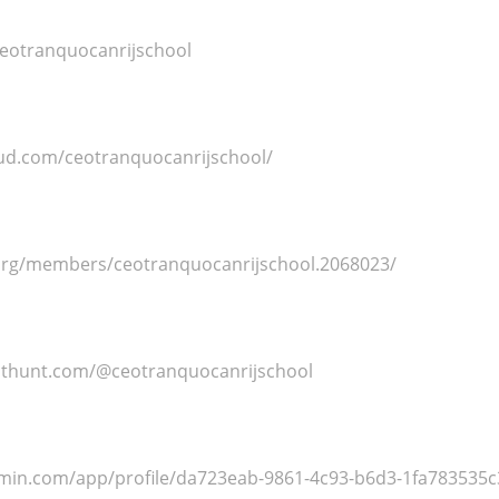
ceotranquocanrijschool
ud.com/ceotranquocanrijschool/
org/members/ceotranquocanrijschool.2068023/
cthunt.com/@ceotranquocanrijschool
rmin.com/app/profile/da723eab-9861-4c93-b6d3-1fa783535c