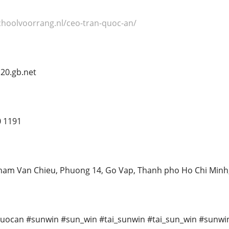
schoolvoorrang.nl/ceo-tran-quoc-an/
20.gb.net
0 1191
 Pham Van Chieu, Phuong 14, Go Vap, Thanh pho Ho Chi Minh
uocan #sunwin #sun_win #tai_sunwin #tai_sun_win #sunwin