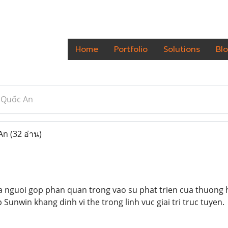
Home
Portfolio
Solutions
Bl
 Quốc An
 An
(32 อ่าน)
a nguoi gop phan quan trong vao su phat trien cua thuong h
 Sunwin khang dinh vi the trong linh vuc giai tri truc tuyen.