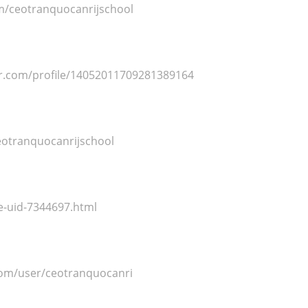
om/ceotranquocanrijschool
r.com/profile/14052011709281389164
eotranquocanrijschool
e-uid-7344697.html
com/user/ceotranquocanri