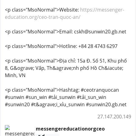
<p class="MsoNormal">Website:
https://messenger-
education.org/ceo-tran-quoc-an/
<p class="MsoNormal">Email: cskh@sunwin20.gb.net
<p class="MsoNormal">Hotline: +84 28 4743 6297
<p class="MsoNormal">Địa chỉ: 15a Đ. Số 51, Khu phố
8, G&ograve; Vấp, Th&agrave;nh phố Hồ Ch&iacute;
Minh, VN
<p class="MsoNormal">Hashtag: #ceotranquocan
#sunwin #sun_win #tải_sunwin #tải_sun_win
#sunwin20 #t&agrave;i_xỉu_sunwin #sunwin20.gb.net
27.147.200.149
messengereducationorgceo