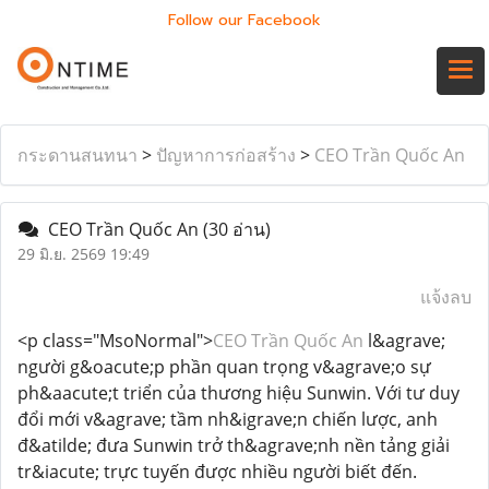
Follow our Facebook
กระดานสนทนา
>
ปัญหาการก่อสร้าง
>
CEO Trần Quốc An
CEO Trần Quốc An
(30 อ่าน)
29 มิ.ย. 2569 19:49
แจ้งลบ
<p class="MsoNormal">
CEO Trần Quốc An
l&agrave;
người g&oacute;p phần quan trọng v&agrave;o sự
ph&aacute;t triển của thương hiệu Sunwin. Với tư duy
đổi mới v&agrave; tầm nh&igrave;n chiến lược, anh
đ&atilde; đưa Sunwin trở th&agrave;nh nền tảng giải
tr&iacute; trực tuyến được nhiều người biết đến.