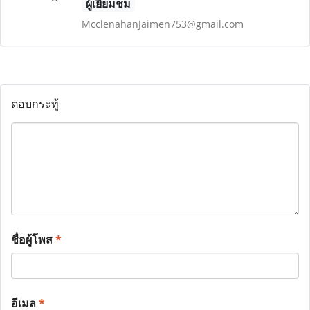
ผู้เยี่ยมชม
McclenahanJaimen753@gmail.com
ตอบกระทู้
ชื่อผู้โพส
*
อีเมล
*