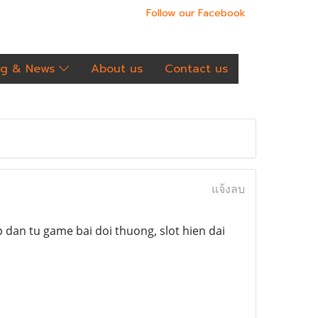
Follow our Facebook
og & News
About us
Contact us
แจ้งลบ
 dan tu game bai doi thuong, slot hien dai