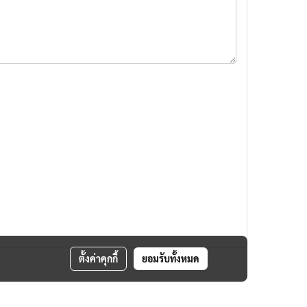
ตั้งค่าคุกกี้
ยอมรับทั้งหมด