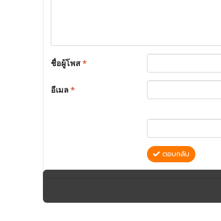
ชื่อผู้โพส
*
อีเมล
*
ตอบกลับ