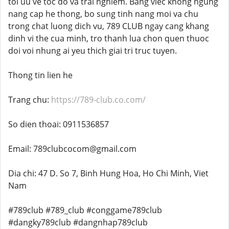
toi uu ve toc do va trai nghiem. Bang viec khong ngung
nang cap he thong, bo sung tinh nang moi va chu
trong chat luong dich vu, 789 CLUB ngay cang khang
dinh vi the cua minh, tro thanh lua chon quen thuoc
doi voi nhung ai yeu thich giai tri truc tuyen.
Thong tin lien he
Trang chu:
https://789-club.co.com/
So dien thoai: 0911536857
Email: 789clubcocom@gmail.com
Dia chi: 47 D. So 7, Binh Hung Hoa, Ho Chi Minh, Viet
Nam
#789club #789_club #conggame789club
#dangky789club #dangnhap789club