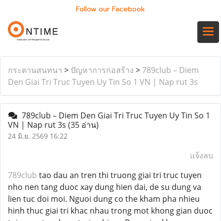
Follow our Facebook
กระดานสนทนา
>
ปัญหาการก่อสร้าง
>
789club – Diem
Den Giai Tri Truc Tuyen Uy Tin So 1 VN | Nap rut 3s
789club – Diem Den Giai Tri Truc Tuyen Uy Tin So 1
VN | Nap rut 3s
(35 อ่าน)
24 มิ.ย. 2569 16:22
แจ้งลบ
789club
tao dau an tren thi truong giai tri truc tuyen
nho nen tang duoc xay dung hien dai, de su dung va
lien tuc doi moi. Nguoi dung co the kham pha nhieu
hinh thuc giai tri khac nhau trong mot khong gian duoc