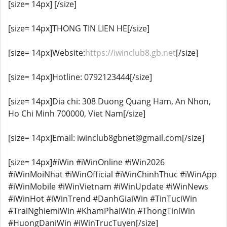
[size= 14px] [/size]
[size= 14px]THONG TIN LIEN HE[/size]
[size= 14px]Website:
https://iwinclub8.gb.net
[/size]
[size= 14px]Hotline: 0792123444[/size]
[size= 14px]Dia chi: 308 Duong Quang Ham, An Nhon,
Ho Chi Minh 700000, Viet Nam[/size]
[size= 14px]Email: iwinclub8gbnet@gmail.com[/size]
[size= 14px]#iWin #iWinOnline #iWin2026
#iWinMoiNhat #iWinOfficial #iWinChinhThuc #iWinApp
#iWinMobile #iWinVietnam #iWinUpdate #iWinNews
#iWinHot #iWinTrend #DanhGiaiWin #TinTuciWin
#TraiNghiemiWin #KhamPhaiWin #ThongTiniWin
#HuongDaniWin #iWinTrucTuyen[/size]