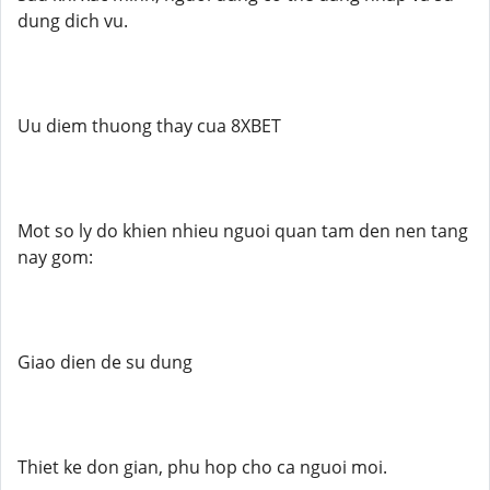
dung dich vu.
Uu diem thuong thay cua 8XBET
Mot so ly do khien nhieu nguoi quan tam den nen tang
nay gom:
Giao dien de su dung
Thiet ke don gian, phu hop cho ca nguoi moi.