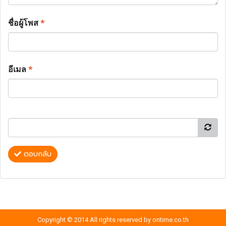
ชื่อผู้โพส
*
อีเมล
*
ตอบกลับ
Copyright © 2014 All rights reserved by ontime.co.th