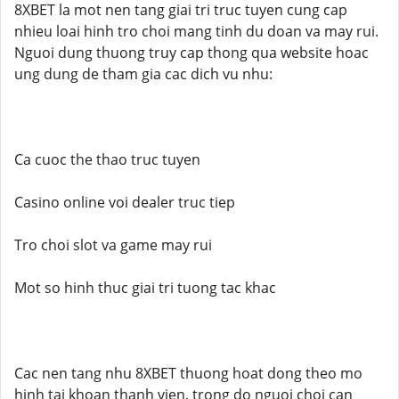
8XBET la mot nen tang giai tri truc tuyen cung cap
nhieu loai hinh tro choi mang tinh du doan va may rui.
Nguoi dung thuong truy cap thong qua website hoac
ung dung de tham gia cac dich vu nhu:
Ca cuoc the thao truc tuyen
Casino online voi dealer truc tiep
Tro choi slot va game may rui
Mot so hinh thuc giai tri tuong tac khac
Cac nen tang nhu 8XBET thuong hoat dong theo mo
hinh tai khoan thanh vien, trong do nguoi choi can