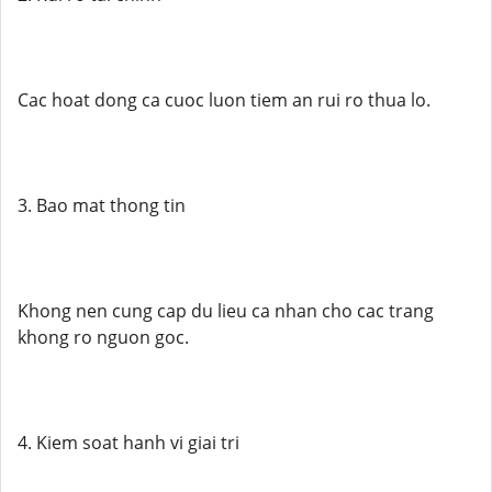
Cac hoat dong ca cuoc luon tiem an rui ro thua lo.
3. Bao mat thong tin
Khong nen cung cap du lieu ca nhan cho cac trang
khong ro nguon goc.
4. Kiem soat hanh vi giai tri