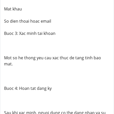
Mat khau
So dien thoai hoac email
Buoc 3: Xac minh tai khoan
Mot so he thong yeu cau xac thuc de tang tinh bao
mat.
Buoc 4: Hoan tat dang ky
Sau khi xac minh, nguoi dung co the dang nhap va su