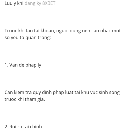
Luu y khi
dang ky 8XBET
Truoc khi tao tai khoan, nguoi dung nen can nhac mot
so yeu to quan trong:
1. Van de phap ly
Can kiem tra quy dinh phap luat tai khu vuc sinh song
truoc khi tham gia.
2. Rui ro tai chinh