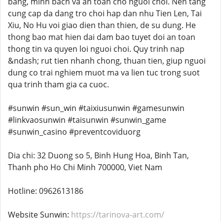
bang, minh bach va an toan cho nguoi choi. Nen tang
cung cap da dang tro choi hap dan nhu Tien Len, Tai
Xiu, No Hu voi giao dien than thien, de su dung. He
thong bao mat hien dai dam bao tuyet doi an toan
thong tin va quyen loi nguoi choi. Quy trinh nap
&ndash; rut tien nhanh chong, thuan tien, giup nguoi
dung co trai nghiem muot ma va lien tuc trong suot
qua trinh tham gia ca cuoc.
#sunwin #sun_win #taixiusunwin #gamesunwin
#linkvaosunwin #taisunwin #sunwin_game
#sunwin_casino #preventcoviduorg
Dia chi: 32 Duong so 5, Binh Hung Hoa, Binh Tan,
Thanh pho Ho Chi Minh 700000, Viet Nam
Hotline: 0962613186
Website Sunwin:
https://tarinova-art.com/