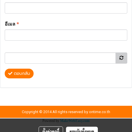
อีเมล
*
ตอบกลับ
Copyright © 2014 All rights reserved by ontime.co.th
Powered by
MakeWebEasy.com
ตั้งค่าคุกกี้
ยอมรับทั้งหมด