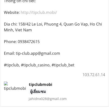
Thong tin chi tiet:
Website:
http://tipclub.mobi/
Dia chi: 158/42 Le Loi, Phuong 4, Quan Go Vap, Ho Chi
Minh, Viet Nam
Phone: 0938472615
Email: tip-club.app@gmail.com
#tipclub, #tipclub_casino, #tipclub_bet
103.72.61.14
tipclubmobi
ผู้เยี่ยมชม
jahidnx028@gmail.com