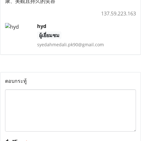
康、美觀且持久的笑容
137.59.223.163
hyd
ผู้เยี่ยมชม
syedahmedali.pk90@gmail.com
ตอบกระทู้