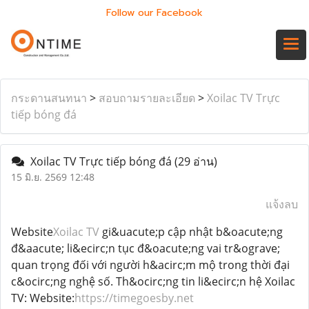
Follow our Facebook
กระดานสนทนา
>
สอบถามรายละเอียด
>
Xoilac TV Trực
tiếp bóng đá
Xoilac TV Trực tiếp bóng đá
(29 อ่าน)
15 มิ.ย. 2569 12:48
แจ้งลบ
Website
Xoilac TV
gi&uacute;p cập nhật b&oacute;ng
đ&aacute; li&ecirc;n tục đ&oacute;ng vai tr&ograve;
quan trọng đối với người h&acirc;m mộ trong thời đại
c&ocirc;ng nghệ số. Th&ocirc;ng tin li&ecirc;n hệ Xoilac
TV: Website:
https://timegoesby.net