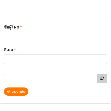
ชื่อผู้โพส
*
อีเมล
*
ตอบกลับ