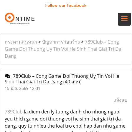
Follow our Facebook
กระดานสนทนา
>
ปัญหาการก่อสร้าง
>
789Club – Cong
Game Doi Thuong Uy Tin Voi He Sinh Thai Giai Tri Da
Dang
789Club – Cong Game Doi Thuong Uy Tin Voi He
Sinh Thai Giai Tri Da Dang
(40 อ่าน)
15 มิ.ย. 2569 12:31
แจ้งลบ
789Club
la diem den ly tuong danh cho nhung nguoi
yeu thich game doi thuong voi he sinh thai giai tri da
dang, quy tu nhieu the loai tro choi hap dan nhu game