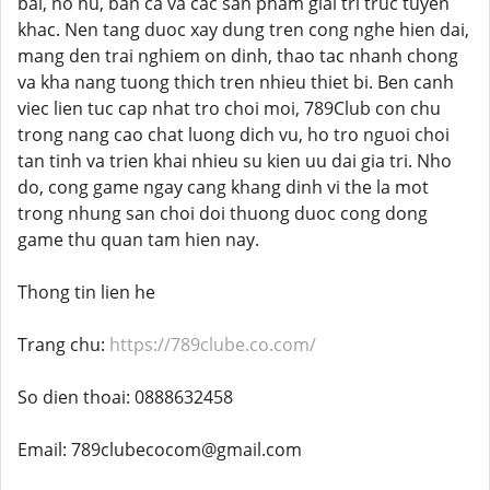
bai, no hu, ban ca va cac san pham giai tri truc tuyen
khac. Nen tang duoc xay dung tren cong nghe hien dai,
mang den trai nghiem on dinh, thao tac nhanh chong
va kha nang tuong thich tren nhieu thiet bi. Ben canh
viec lien tuc cap nhat tro choi moi, 789Club con chu
trong nang cao chat luong dich vu, ho tro nguoi choi
tan tinh va trien khai nhieu su kien uu dai gia tri. Nho
do, cong game ngay cang khang dinh vi the la mot
trong nhung san choi doi thuong duoc cong dong
game thu quan tam hien nay.
Thong tin lien he
Trang chu:
https://789clube.co.com/
So dien thoai: 0888632458
Email: 789clubecocom@gmail.com