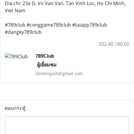
Dia chi: 23a D. Vo Van Van, Tan Vinh Loc, Ho Chi Minh,
Viet Nam
#789club #conggame789club #taiapp789club
#dangky789club
202.40.180.60
789Club
ผู้เยี่ยมชม
tdmkingask@gmail.com
ตอบกระทู้