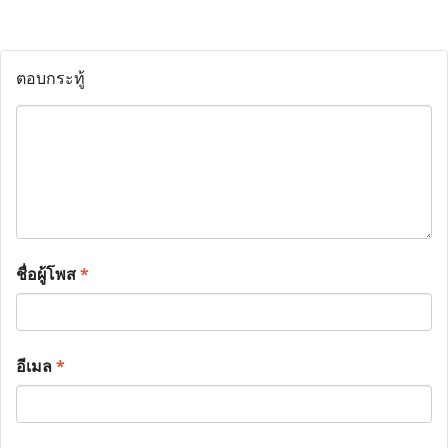
ตอบกระทู้
ชื่อผู้โพส
*
อีเมล
*