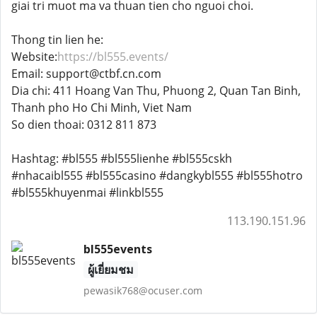
giai tri muot ma va thuan tien cho nguoi choi.
Thong tin lien he:
Website:
https://bl555.events/
Email: support@ctbf.cn.com
Dia chi: 411 Hoang Van Thu, Phuong 2, Quan Tan Binh,
Thanh pho Ho Chi Minh, Viet Nam
So dien thoai: 0312 811 873
Hashtag: #bl555 #bl555lienhe #bl555cskh
#nhacaibl555 #bl555casino #dangkybl555 #bl555hotro
#bl555khuyenmai #linkbl555
113.190.151.96
bl555events
ผู้เยี่ยมชม
pewasik768@ocuser.com