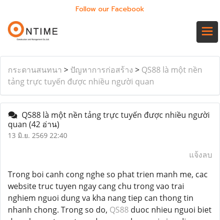
Follow our Facebook
กระดานสนทนา
>
ปัญหาการก่อสร้าง
>
QS88 là một nền
tảng trực tuyến được nhiều người quan
QS88 là một nền tảng trực tuyến được nhiều người
quan
(42 อ่าน)
13 มิ.ย. 2569 22:40
แจ้งลบ
Trong boi canh cong nghe so phat trien manh me, cac
website truc tuyen ngay cang chu trong vao trai
nghiem nguoi dung va kha nang tiep can thong tin
nhanh chong. Trong so do,
QS88
duoc nhieu nguoi biet