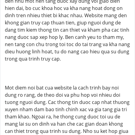
den nhu mot nen tang duoc xay dung voi giao dien
hien dai, bo cuc khoa hoc va kha nang hoat dong on
dinh tren nhieu thiet bi khac nhau. Website mang den
khong gian truy cap thuan tien, giup nguoi dung de
dang tim kiem thong tin can thiet va kham pha cac tinh
nang duoc sap xep hop ly. Ben canh yeu to tham my,
nen tang con chu trong toi toc do tai trang va kha nang
dieu huong linh hoat, tu do nang cao hieu qua su dung
trong qua trinh truy cap.
Mot diem noi bat cua website la cach trinh bay noi
dung ro rang, de theo doi va phu hop voi nhieu doi
tuong nguoi dung. Cac thong tin duoc cap nhat thuong
xuyen nham dam bao tinh chinh xac va gia tang gia tri
tham khao. Ngoai ra, he thong cung duoc toi uu de
mang lai su on dinh va han che cac gian doan khong
can thiet trong qua trinh su dung. Nho su ket hop giua