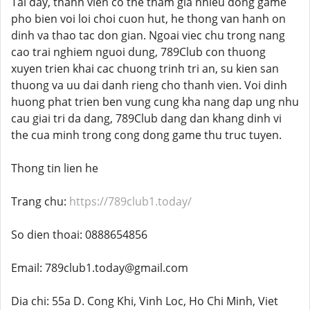
Tai day, thanh vien co the tham gia nhieu dong game
pho bien voi loi choi cuon hut, he thong van hanh on
dinh va thao tac don gian. Ngoai viec chu trong nang
cao trai nghiem nguoi dung, 789Club con thuong
xuyen trien khai cac chuong trinh tri an, su kien san
thuong va uu dai danh rieng cho thanh vien. Voi dinh
huong phat trien ben vung cung kha nang dap ung nhu
cau giai tri da dang, 789Club dang dan khang dinh vi
the cua minh trong cong dong game thu truc tuyen.
Thong tin lien he
Trang chu:
https://789club1.today/
So dien thoai: 0888654856
Email: 789club1.today@gmail.com
Dia chi: 55a D. Cong Khi, Vinh Loc, Ho Chi Minh, Viet