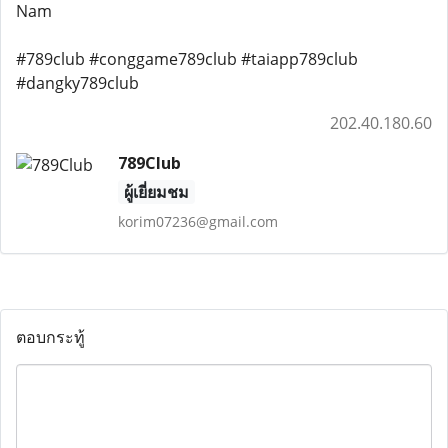
Nam
#789club #conggame789club #taiapp789club
#dangky789club
202.40.180.60
789Club
ผู้เยี่ยมชม
korim07236@gmail.com
ตอบกระทู้