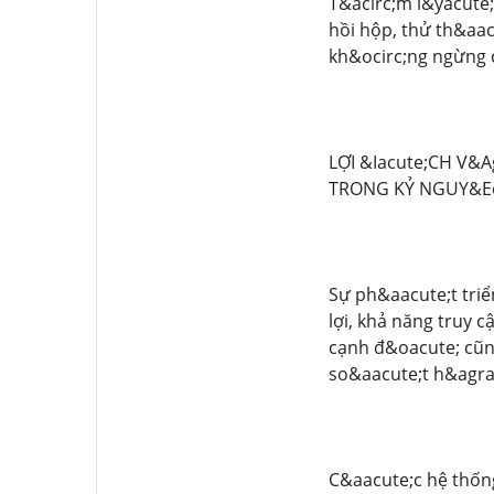
T&acirc;m l&yacute;
hồi hộp, thử th&aac
kh&ocirc;ng ngừng c
LỢI &Iacute;CH V&
TRONG KỶ NGUY&Ec
Sự ph&aacute;t triể
lợi, khả năng truy 
cạnh đ&oacute; cũng
so&aacute;t h&agra
C&aacute;c hệ thống