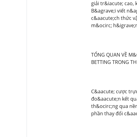
giải tr&iacute; cao
B&agrave;i viết n&a
c&aacute;ch thức v
m&ocirc; h&igrave;nh
TỔNG QUAN VỀ M&Oc
BETTING TRONG THỜ
C&aacute; cược trực
đo&aacute;n kết quả
th&ocirc;ng qua nền
phần thay đổi c&aac