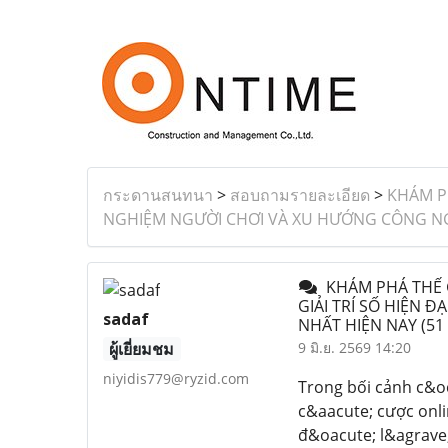
กระดานสนทนา
>
สอบถามรายละเอียด
>
KHÁM PH
NGHIỆM NGƯỜI CHƠI VÀ XU HƯỚNG CÔNG NG
KHÁM PHÁ THẾ G
GIẢI TRÍ SỐ HIỆN 
sadaf
NHẤT HIỆN NAY
(51
ผู้เยี่ยมชม
9 มิ.ย. 2569 14:20
niyidis779@ryzid.com
Trong bối cảnh c&oc
c&aacute; cược onli
đ&oacute; l&agrave;