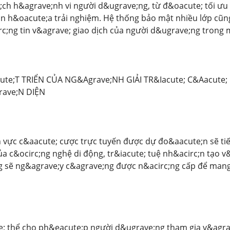
;ch h&agrave;nh vi người d&ugrave;ng, từ đ&oacute; tối ưu
;n h&oacute;a trải nghiệm. Hệ thống bảo mật nhiều lớp cũ
c;ng tin v&agrave; giao dịch của người d&ugrave;ng trong m
e;T TRIỂN CỦA NG&Agrave;NH GIẢI TR&Iacute; C&Aacute
ave;N DIỆN
ĩnh vực c&aacute; cược trực tuyến được dự đo&aacute;n sẽ 
ủa c&ocirc;ng nghệ di động, tr&iacute; tuệ nh&acirc;n tạo 
g sẽ ng&agrave;y c&agrave;ng được n&acirc;ng cấp để mang
; thể cho ph&eacute;p người d&ugrave;ng tham gia v&agrave