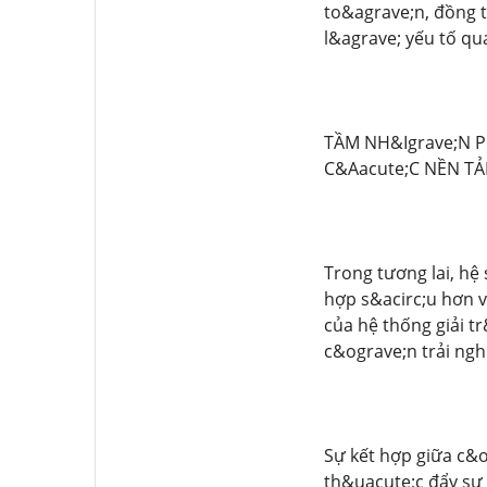
to&agrave;n, đồng t
l&agrave; yếu tố qu
TẦM NH&Igrave;N PH
C&Aacute;C NỀN T
Trong tương lai, hệ
hợp s&acirc;u hơn v
của hệ thống giải t
c&ograve;n trải ngh
Sự kết hợp giữa c&oc
th&uacute;c đẩy sự 