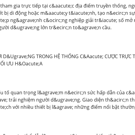
 tham gia trực tiếp tại c&aacute;c địa điểm truyền thống, n
t bị di động hoặc m&aacute;y t&iacute;nh, tạo n&ecirc;n sự t
te;p ng&agrave;nh c&ocirc;ng nghiệp giải tr&iacute; số mở
ười d&ugrave;ng lớn tr&ecirc;n to&agrave;n cầu.
 D&Ugrave;NG TRONG HỆ THỐNG C&Aacute; CƯỢC TRỰC TU
ỐI ƯU H&Oacute;A
u tố quan trọng l&agrave;m n&ecirc;n sức hấp dẫn của c&aa
ve; trải nghiệm người d&ugrave;ng. Giao diện th&acirc;n th
e;ch với nhiều thiết bị l&agrave; những điểm nổi bật thườn