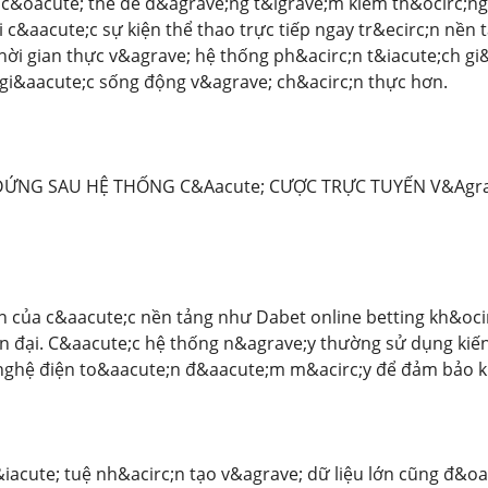
&oacute; thể dễ d&agrave;ng t&igrave;m kiếm th&ocirc;ng t
i c&aacute;c sự kiện thể thao trực tiếp ngay tr&ecirc;n nền 
thời gian thực v&agrave; hệ thống ph&acirc;n t&iacute;ch g
gi&aacute;c sống động v&agrave; ch&acirc;n thực hơn.
ĐỨNG SAU HỆ THỐNG C&Aacute; CƯỢC TRỰC TUYẾN V&Agrav
n của c&aacute;c nền tảng như Dabet online betting kh&ocir
ện đại. C&aacute;c hệ thống n&agrave;y thường sử dụng ki
 nghệ điện to&aacute;n đ&aacute;m m&acirc;y để đảm bảo k
&iacute; tuệ nh&acirc;n tạo v&agrave; dữ liệu lớn cũng đ&oa