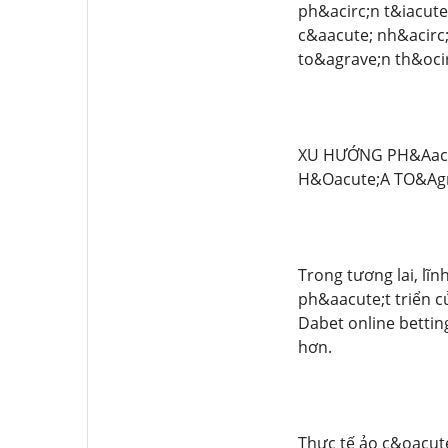
ph&acirc;n t&iacute
c&aacute; nh&acirc
to&agrave;n th&ocir
XU HƯỚNG PH&Aacut
H&Oacute;A TO&Agr
Trong tương lai, l
ph&aacute;t triển c
Dabet online bettin
hơn.
Thực tế ảo c&oacute