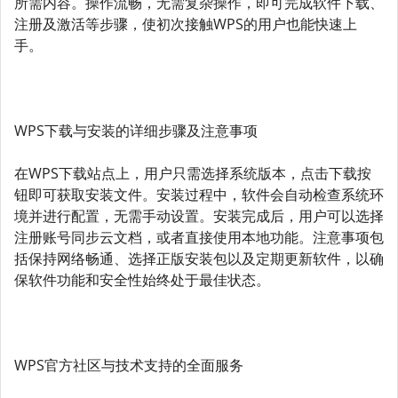
所需内容。操作流畅，无需复杂操作，即可完成软件下载、
注册及激活等步骤，使初次接触WPS的用户也能快速上
手。
WPS下载与安装的详细步骤及注意事项
在WPS下载站点上，用户只需选择系统版本，点击下载按
钮即可获取安装文件。安装过程中，软件会自动检查系统环
境并进行配置，无需手动设置。安装完成后，用户可以选择
注册账号同步云文档，或者直接使用本地功能。注意事项包
括保持网络畅通、选择正版安装包以及定期更新软件，以确
保软件功能和安全性始终处于最佳状态。
WPS官方社区与技术支持的全面服务