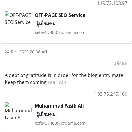
119.73.103.97
OFF-PAGE SEO Service
ผู้เยี่ยมชม
kefav37488@iotrama.com
#1
24 มิ.ย. 2569 20:38
แจ้งลบ
A debt of gratitude is in order for the blog entry mate
Keep them coming
yaar win
103.75.245.100
Muhammad Fasih Ali
ผู้เยี่ยมชม
kefav37488@iotrama.com