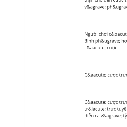
trận cho đến cược t
v&agrave; ph&ugrav
Người chơi c&oacute
định ph&ugrave; hợ
c&aacute; cược.
C&aacute; cược trực
C&aacute; cược trực
tr&iacute; trực tuy
diễn ra v&agrave; tỷ