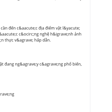
 cần đến c&aacute;c địa điểm vật l&yacute;
C&aacute;c c&ocirc;ng nghệ h&igrave;nh ảnh
c;n thực v&agrave; hấp dẫn.
thật đang ng&agrave;y c&agrave;ng phổ biến,
grave;ng