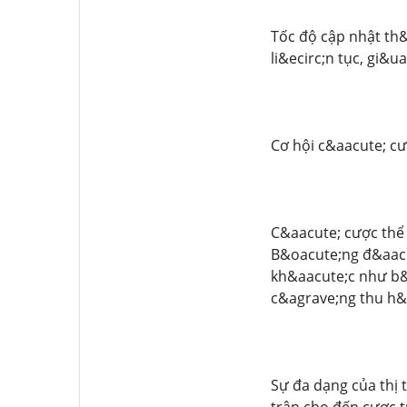
Tốc độ cập nhật th&
li&ecirc;n tục, gi&u
Cơ hội c&aacute; cư
C&aacute; cược thể 
B&oacute;ng đ&aacu
kh&aacute;c như b&o
c&agrave;ng thu h&u
Sự đa dạng của thị