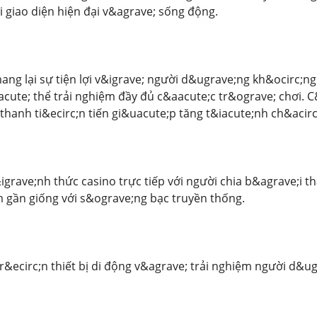
 giao diện hiện đại v&agrave; sống động.
ang lại sự tiện lợi v&igrave; người d&ugrave;ng kh&ocirc;ng
ute; thể trải nghiệm đầy đủ c&aacute;c tr&ograve; chơi. 
thanh ti&ecirc;n tiến gi&uacute;p tăng t&iacute;nh ch&acir
igrave;nh thức casino trực tiếp với người chia b&agrave;i 
m gần giống với s&ograve;ng bạc truyền thống.
r&ecirc;n thiết bị di động v&agrave; trải nghiệm người d&u