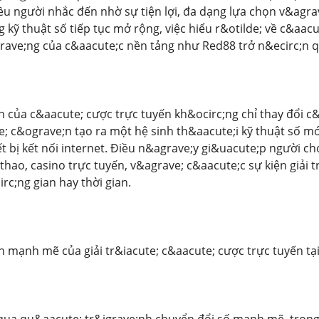
ều người nhắc đến nhờ sự tiện lợi, đa dạng lựa chọn v&agr
g kỹ thuật số tiếp tục mở rộng, việc hiểu r&otilde; về c&aac
ave;ng của c&aacute;c nền tảng như Red88 trở n&ecirc;n q
n của c&aacute; cược trực tuyến kh&ocirc;ng chỉ thay đổi c
; c&ograve;n tạo ra một hệ sinh th&aacute;i kỹ thuật số m
iết bị kết nối internet. Điều n&agrave;y gi&uacute;p người c
 thao, casino trực tuyến, v&agrave; c&aacute;c sự kiện giải
irc;ng gian hay thời gian.
n mạnh mẽ của giải tr&iacute; c&aacute; cược trực tuyến tạ