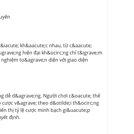
tuyến
&iacute; kh&aacute;c nhau, từ c&aacute;
grave;ng hiện đại kh&ocirc;ng chỉ t&igrave;m
nghiệm to&agrave;n diện với giao diện
g dễ d&agrave;ng. Người chơi c&oacute; thể
cược v&agrave; theo d&otilde;i th&ocirc;ng
iển thị tỷ lệ cược minh bạch gi&uacute;p
yết định.