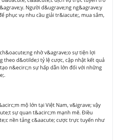
đ&oacute; c&aacute;c dịch vụ trực tuyến trở
g&agrave;y. Người d&ugrave;ng ng&agrave;y
ể phục vụ nhu cầu giải tr&iacute;, mua sắm,
ch&oacute;ng nhờ v&agrave;o sự tiện lợi
 theo d&otilde;i tỷ lệ cược, cập nhật kết quả
tạo n&ecirc;n sự hấp dẫn lớn đối với những
e;.
circ;m mộ lớn tại Việt Nam, v&igrave; vậy
cute;t sự quan t&acirc;m mạnh mẽ. Điều
e;c nền tảng c&aacute; cược trực tuyến như