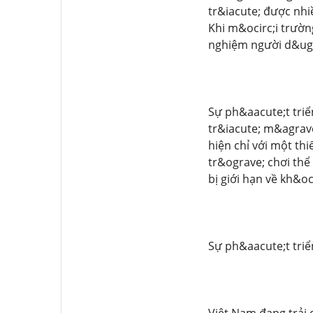
tr&iacute; được nhi
Khi m&ocirc;i trườn
nghiệm người d&ugr
Sự ph&aacute;t triể
tr&iacute; m&agrave
hiện chỉ với một th
tr&ograve; chơi thể
bị giới hạn về kh&oc
Sự ph&aacute;t triể