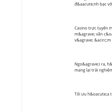
đ&aacute;nh bạc với
Casino trực tuyến m
m&agrave; vẫn c&oac
v&agrave; &acirc;m 
Ngo&agrave;i ra, h&
mang lại trải nghiệ
Tối ưu h&oacute;a t