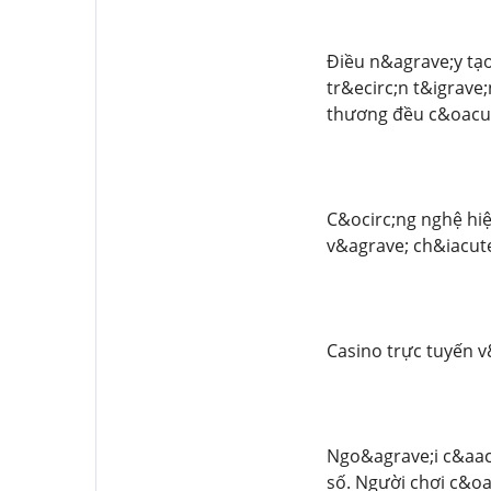
Điều n&agrave;y tạ
tr&ecirc;n t&igrave
thương đều c&oacut
C&ocirc;ng nghệ hiệ
v&agrave; ch&iacut
Casino trực tuyến v
Ngo&agrave;i c&aacu
số. Người chơi c&oa