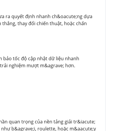
đưa ra quyết định nhanh ch&oacute;ng dựa
 thắng, thay đổi chiến thuật, hoặc chấn
m bảo tốc độ cập nhật dữ liệu nhanh
 trải nghiệm mượt m&agrave; hơn.
ần quan trọng của nền tảng giải tr&iacute;
g như b&agrave;i, roulette, hoặc m&aacute;y