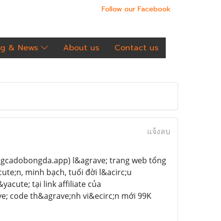
Follow our Facebook
og & News
About us
Contact us
แจ้งลบ
angcadobongda.app) l&agrave; trang web tổng
te;n, minh bạch, tuổi đời l&acirc;u
cute; tại link affiliate của
; code th&agrave;nh vi&ecirc;n mới 99K