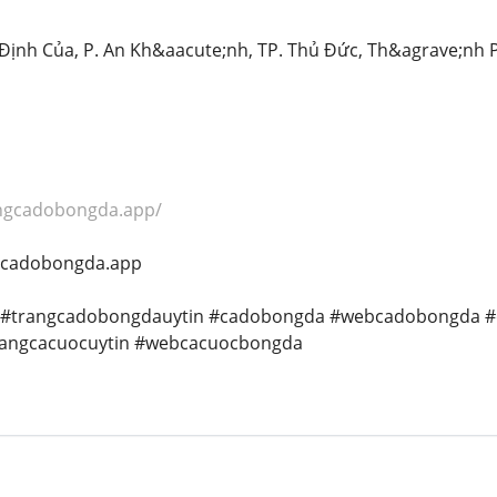
 Định Của, P. An Kh&aacute;nh, TP. Thủ Đức, Th&agrave;nh
angcadobongda.app/
ngcadobongda.app
 #trangcadobongdauytin #cadobongda #webcadobongda #
angcacuocuytin #webcacuocbongda