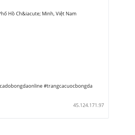
 Phố Hồ Ch&iacute; Minh, Việt Nam
cadobongdaonline #trangcacuocbongda
45.124.171.97