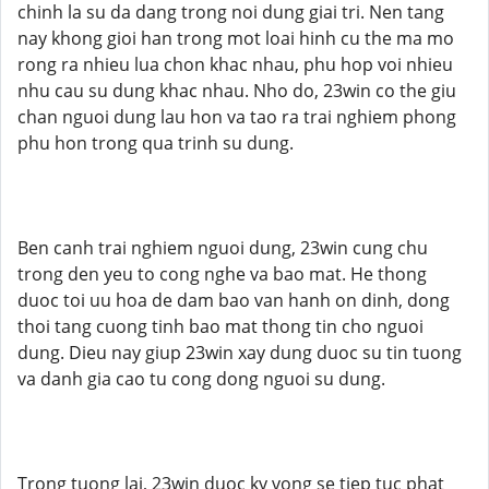
chinh la su da dang trong noi dung giai tri. Nen tang
nay khong gioi han trong mot loai hinh cu the ma mo
rong ra nhieu lua chon khac nhau, phu hop voi nhieu
nhu cau su dung khac nhau. Nho do, 23win co the giu
chan nguoi dung lau hon va tao ra trai nghiem phong
phu hon trong qua trinh su dung.
Ben canh trai nghiem nguoi dung, 23win cung chu
trong den yeu to cong nghe va bao mat. He thong
duoc toi uu hoa de dam bao van hanh on dinh, dong
thoi tang cuong tinh bao mat thong tin cho nguoi
dung. Dieu nay giup 23win xay dung duoc su tin tuong
va danh gia cao tu cong dong nguoi su dung.
Trong tuong lai, 23win duoc ky vong se tiep tuc phat