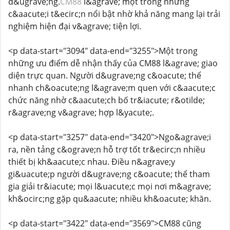
d&ugrave;ng.
CM88
l&agrave; một trong những
c&aacute;i t&ecirc;n nổi bật nhờ khả năng mang lại trải
nghiệm hiện đại v&agrave; tiện lợi.
<p data-start="3094" data-end="3255">Một trong
những ưu điểm dễ nhận thấy của CM88 l&agrave; giao
diện trực quan. Người d&ugrave;ng c&oacute; thể
nhanh ch&oacute;ng l&agrave;m quen với c&aacute;c
chức năng nhờ c&aacute;ch bố tr&iacute; r&otilde;
r&agrave;ng v&agrave; hợp l&yacute;.
<p data-start="3257" data-end="3420">Ngo&agrave;i
ra, nền tảng c&ograve;n hỗ trợ tốt tr&ecirc;n nhiều
thiết bị kh&aacute;c nhau. Điều n&agrave;y
gi&uacute;p người d&ugrave;ng c&oacute; thể tham
gia giải tr&iacute; mọi l&uacute;c mọi nơi m&agrave;
kh&ocirc;ng gặp qu&aacute; nhiều kh&oacute; khăn.
<p data-start="3422" data-end="3569">CM88 cũng