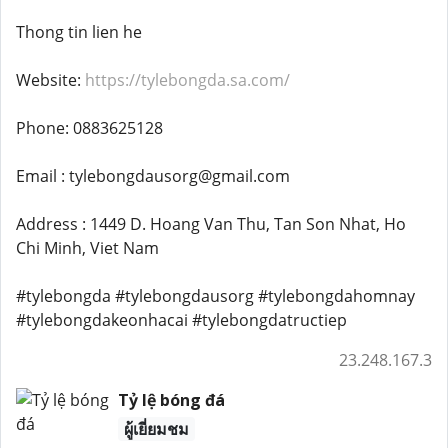
Thong tin lien he
Website:
https://tylebongda.sa.com/
Phone: 0883625128
Email : tylebongdausorg@gmail.com
Address : 1449 D. Hoang Van Thu, Tan Son Nhat, Ho
Chi Minh, Viet Nam
#tylebongda #tylebongdausorg #tylebongdahomnay
#tylebongdakeonhacai #tylebongdatructiep
23.248.167.3
Tỷ lệ bóng đá
ผู้เยี่ยมชม