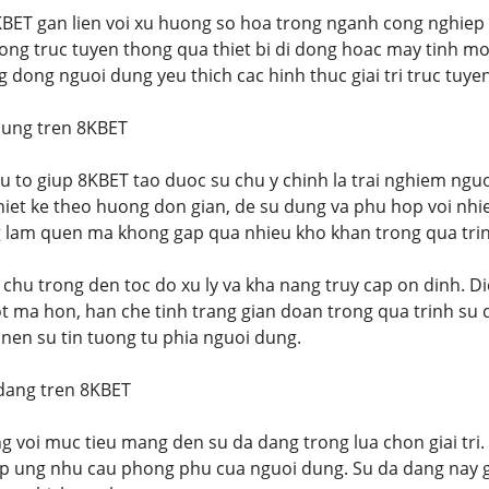
KBET gan lien voi xu huong so hoa trong nganh cong nghiep gi
ong truc tuyen thong qua thiet bi di dong hoac may tinh m
 dong nguoi dung yeu thich cac hinh thuc giai tri truc tuyen
dung tren 8KBET
 to giup 8KBET tao duoc su chu y chinh la trai nghiem nguo
iet ke theo huong don gian, de su dung va phu hop voi nh
 lam quen ma khong gap qua nhieu kho khan trong qua trin
chu trong den toc do xu ly va kha nang truy cap on dinh. Di
 ma hon, han che tinh trang gian doan trong qua trinh su 
nen su tin tuong tu phia nguoi dung.
 dang tren 8KBET
 voi muc tieu mang den su da dang trong lua chon giai tri
 ung nhu cau phong phu cua nguoi dung. Su da dang nay gi