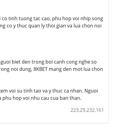
 co tinh tuong tac cao, phu hop voi nhip song
g co y thuc quan ly thoi gian va lua chon noi
nguoi biet den trong boi canh cong nghe so
 trong noi dung, 8KBET mang den mot lua chon
em voi su tinh tao va y thuc ca nhan. Nguoi
a phu hop voi nhu cau cua ban than.
223.29.232.161