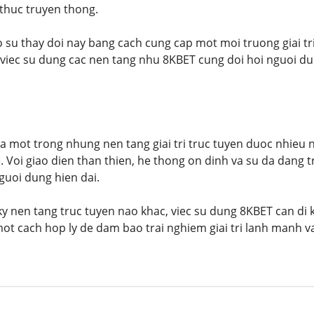
 thuc truyen thong.
su thay doi nay bang cach cung cap mot moi truong giai tri
, viec su dung cac nen tang nhu 8KBET cung doi hoi nguoi dun
a mot trong nhung nen tang giai tri truc tuyen duoc nhieu 
 Voi giao dien than thien, he thong on dinh va su da dang
 nguoi dung hien dai.
ky nen tang truc tuyen nao khac, viec su dung 8KBET can di k
ot cach hop ly de dam bao trai nghiem giai tri lanh manh v