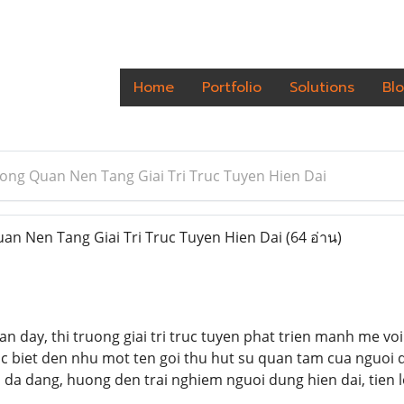
Home
Portfolio
Solutions
Bl
ong Quan Nen Tang Giai Tri Truc Tuyen Hien Dai
n Nen Tang Giai Tri Truc Tuyen Hien Dai
(64 อ่าน)
 day, thi truong giai tri truc tuyen phat trien manh me voi
c biet den nhu mot ten goi thu hut su quan tam cua nguoi 
en da dang, huong den trai nghiem nguoi dung hien dai, tien 