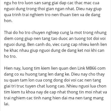
ngu ho tro luon san sang giai dap cac thac mac cua
nguoi dung trong thoi gian ngan nhat. Dieu nay giup
qua trinh trai nghiem tro nen thuan tien va de dang
hon.
Thai do ho tro chuyen nghiep cung la mot trong nhung
diem cong giup nen tang tao duoc an tuong tot doi voi
nguoi dung. Ben canh do, viec cung cap nhieu kenh lien
he khac nhau giup nguoi dung de dang ket noi khi can
ho tro.
Hien nay, luong tim kiem lien quan den Link MB66 com
dang co xu huong tang len dang ke. Dieu nay cho thay
su quan tam lon cua cong dong doi voi cac nen tang
giai tri truc tuyen chat luong cao. Nhieu nguoi lua chon
tim kiem tu khoa nay de cap nhat thong tin moi nhat va
trai nghiem cac tinh nang hien dai ma nen tang mang
lai.