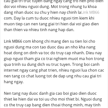
cau giai tri truc tuyen dang ngay cang tro nen pho bien
doi voi nhieu nguoi dung. Mot trong nhung tu khoa
dang nhan duoc su chu y hien nay chinh la
Link MB66
com. Day la cum tu duoc nhieu nguoi tim kiem khi
muon tiep can nen tang giai tri hien dai voi giao dien
than thien va nhieu tinh nang hap dan.
Link MB66 com khong chi mang den su tien loi cho
nguoi dung ma con tao duoc dau an nho kha nang
hoat dong on dinh va toc do truy cap nhanh. Dieu nay
giup nguoi tham gia co trai nghiem muot ma hon trong
qua trinh su dung dich vu truc tuyen. Trong boi canh
internet ngay cang phat trien, nhieu nguoi lua chon cac
nen tang co chat luong tot de dap ung nhu cau giai tri
hang ngay.
Nen tang nay duoc danh gia cao boi giao dien duoc
thiet ke hien dai va toi uu cho moi thiet bi. Nguoi dung
co the truy cap bang dien thoai thong minh, may tinh