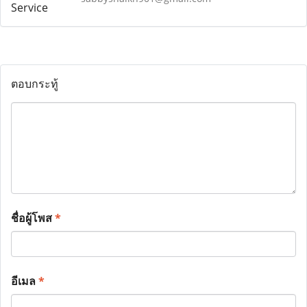
ตอบกระทู้
ชื่อผู้โพส
*
อีเมล
*