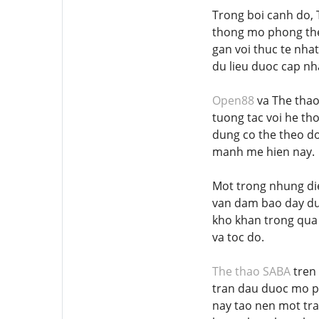
Trong boi canh do, 
thong mo phong the 
gan voi thuc te nha
du lieu duoc cap nha
Open88
va The thao
tuong tac voi he th
dung co the theo do
manh me hien nay.
Mot trong nhung di
van dam bao day du
kho khan trong qua 
va toc do.
The thao SABA
tren 
tran dau duoc mo ph
nay tao nen mot trai