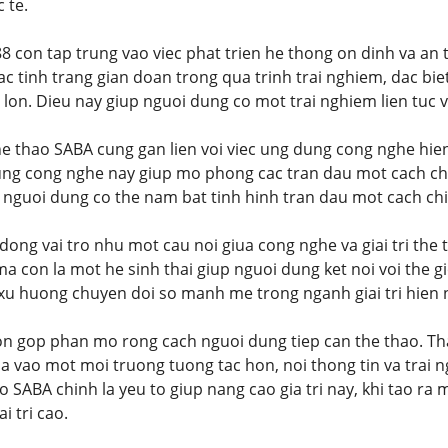
 te.
 con tap trung vao viec phat trien he thong on dinh va an
c tinh trang gian doan trong qua trinh trai nghiem, dac biet
o lon. Dieu nay giup nguoi dung co mot trai nghiem lien tuc 
he thao SABA cung gan lien voi viec ung dung cong nghe hien
ng cong nghe nay giup mo phong cac tran dau mot cach chi 
nguoi dung co the nam bat tinh hinh tran dau mot cach chin
ong vai tro nhu mot cau noi giua cong nghe va giai tri the 
a con la mot he sinh thai giup nguoi dung ket noi voi the g
xu huong chuyen doi so manh me trong nganh giai tri hien 
n gop phan mo rong cach nguoi dung tiep can the thao. Tha
a vao mot moi truong tuong tac hon, noi thong tin va trai
o SABA chinh la yeu to giup nang cao gia tri nay, khi tao r
i tri cao.