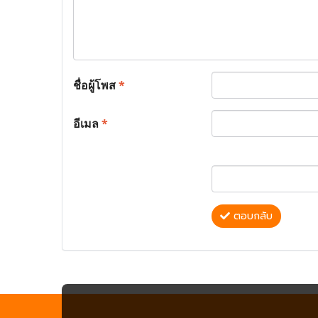
ชื่อผู้โพส
*
อีเมล
*
ตอบกลับ