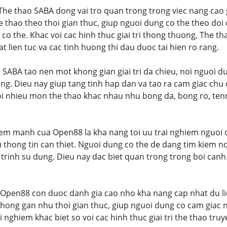
The thao SABA dong vai tro quan trong trong viec nang cao 
thao theo thoi gian thuc, giup nguoi dung co the theo doi 
t co the. Khac voi cac hinh thuc giai tri thong thuong, The
t lien tuc va cac tinh huong thi dau duoc tai hien ro rang.
 SABA tao nen mot khong gian giai tri da chieu, noi nguoi 
ong. Dieu nay giup tang tinh hap dan va tao ra cam giac chu
i nhieu mon the thao khac nhau nhu bong da, bong ro, tenn
em manh cua Open88 la kha nang toi uu trai nghiem nguoi d
 thong tin can thiet. Nguoi dung co the de dang tim kiem
trinh su dung. Dieu nay dac biet quan trong trong boi canh n
Open88 con duoc danh gia cao nho kha nang cap nhat du lie
ong gan nhu thoi gian thuc, giup nguoi dung co cam giac n
 nghiem khac biet so voi cac hinh thuc giai tri the thao truy