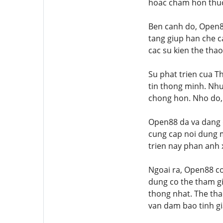
hoac cham hon thuc
Ben canh do, Open88
tang giup han che ca
cac su kien the tha
Su phat trien cua T
tin thong minh. Nhu
chong hon. Nho do, 
Open88 da va dang d
cung cap noi dung m
trien nay phan anh 
Ngoai ra, Open88 co
dung co the tham gi
thong nhat. The tha
van dam bao tinh gia