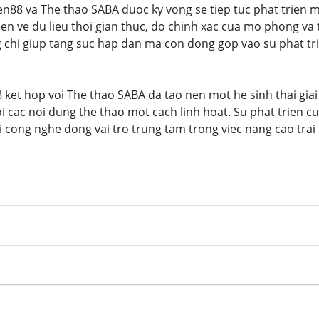
en88 va The thao SABA duoc ky vong se tiep tuc phat trien
tien ve du lieu thoi gian thuc, do chinh xac cua mo phong va
 chi giup tang suc hap dan ma con dong gop vao su phat trie
 ket hop voi The thao SABA da tao nen mot he sinh thai giai 
oi cac noi dung the thao mot cach linh hoat. Su phat trien 
 noi cong nghe dong vai tro trung tam trong viec nang cao t