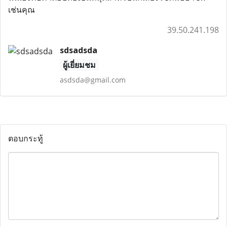
เช่นคุณ
39.50.241.198
sdsadsda
ผู้เยี่ยมชม
asdsda@gmail.com
ตอบกระทู้