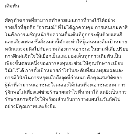
เดิมพัน
ศัตรูตัวฉกาจที่สามารถทำลายแผนการที่วางไว้ได้อย่าง
รวดเร็วที่สุดคือ "อารมณ์" ที่ไม่ได้ถูกควบคุม การเล่นเกมคาสิ
โนคือการเผชิญหน้ากับความตื่นเต้นที่ถูกกระตุ้นด้วยแสงสี
และเสียงเพลง ซึ่งสิ่งเหล่านี้มักจะทำให้ผู้เล่นหลงลืมเป้าหมาย
หลักและจมดิ่งไปกับความต้องการเอาชนะในยามที่เสียเปรียบ
การฝึกฝนจิตใจให้เยือกเย็นและมองเห็นทุกการเดิมพันเป็น
เพียงขั้นตอนหนึ่งของการลงทุนจะช่วยให้คุณรักษาระเบียบ
วินัยไว้ได้ การตั้งเป้าหมายกำไรในระดับที่สมเหตุสมผลและ
การมีวินัยในการหยุดเมื่อถึงจุดที่กำหนด คือคุณสมบัติของ
ผู้นำที่สามารถเอาชนะใจตนเองได้ก่อนที่จะเอาชนะเกม การ
รู้จักพอไม่เพียงแต่ช่วยรักษาผลกำไรที่หามาได้ แต่ยังเป็นการ
รักษาสภาพจิตใจให้พร้อมสำหรับการวางแผนในวันถัดไป
อย่างมีคุณภาพและยั่งยืน