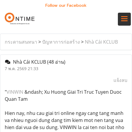
Follow our Facebook
กระดานสนทนา
>
ปัญหาการก่อสร้าง
>
Nhà Cái KCLUB
Nhà Cái KCLUB
(48 อ่าน)
7 พ.ค. 2569 21:33
แจ้งลบ
"
VINWIN
&ndash; Xu Huong Giai Tri Truc Tuyen Duoc
Quan Tam
Hien nay, nhu cau giai tri online ngay cang tang manh
va nhieu nguoi dung dang tim kiem mot nen tang vua
hien dai vua de su dung. VINWIN la cai ten noi bat nho