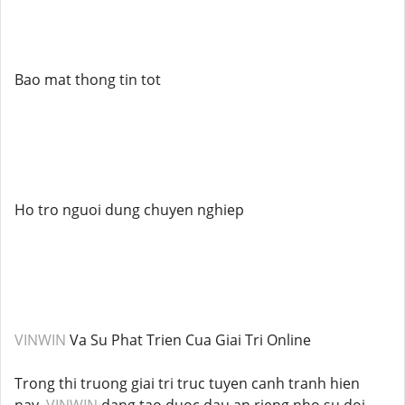
Bao mat thong tin tot
Ho tro nguoi dung chuyen nghiep
VINWIN
Va Su Phat Trien Cua Giai Tri Online
Trong thi truong giai tri truc tuyen canh tranh hien