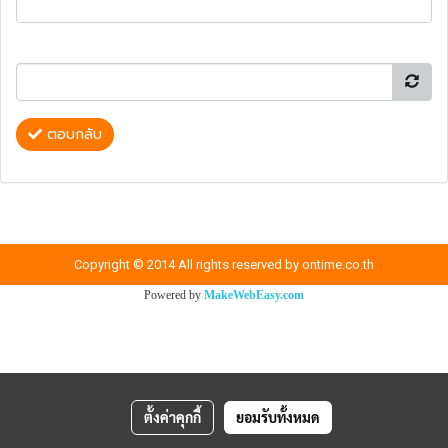
ตอบกลับ
Copyright © 2014 All rights reserved by ontime.co.th
Powered by
MakeWebEasy.com
ตั้งค่าคุกกี้
ยอมรับทั้งหมด