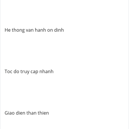
He thong van hanh on dinh
Toc do truy cap nhanh
Giao dien than thien