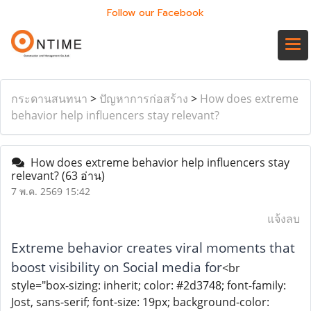
Follow our Facebook
กระดานสนทนา
>
ปัญหาการก่อสร้าง
>
How does extreme
behavior help influencers stay relevant?
How does extreme behavior help influencers stay
relevant?
(63 อ่าน)
7 พ.ค. 2569 15:42
แจ้งลบ
Extreme behavior creates viral moments that
boost visibility on Social media for
<br
style="box-sizing: inherit; color: #2d3748; font-family:
Jost, sans-serif; font-size: 19px; background-color: