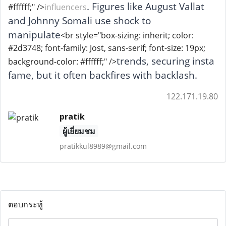
. Figures like August Vallat
#ffffff;" />
influencers
and Johnny Somali use shock to
manipulate
<br style="box-sizing: inherit; color:
#2d3748; font-family: Jost, sans-serif; font-size: 19px;
trends, securing insta
background-color: #ffffff;" />
fame, but it often backfires with backlash.
122.171.19.80
pratik
ผู้เยี่ยมชม
pratikkul8989@gmail.com
ตอบกระทู้