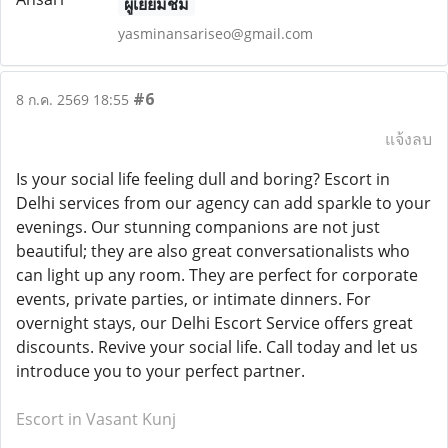
ผู้เยี่ยมชม
yasminansariseo@gmail.com
#6
8 ก.ค. 2569 18:55
แจ้งลบ
Is your social life feeling dull and boring? Escort in
Delhi services from our agency can add sparkle to your
evenings. Our stunning companions are not just
beautiful; they are also great conversationalists who
can light up any room. They are perfect for corporate
events, private parties, or intimate dinners. For
overnight stays, our Delhi Escort Service offers great
discounts. Revive your social life. Call today and let us
introduce you to your perfect partner.
Escort in Vasant Kunj