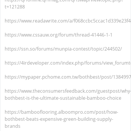
t=121288
https://www.readawrite.com/a/f068ccbc5ccac1d339e23f
https://www.cssauw.org/forum/thread-41446-1-1
https://ssn.so/forums/munpia-contest/topic/244502/
https://4irdeveloper.com/index.php/forums/view_forumt
https://mypaper.pchome.com.tw/bothbest/post/138499
https://www.theconsumersfeedback.com/guestpost/why
bothbest-is-the-ultimate-sustainable-bamboo-choice
https://bambooflooring.alboompro.com/post/how-
bothbest-beats-expensive-green-building-supply-
brands