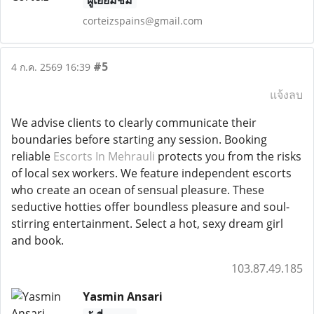
ผู้เยี่ยมชม
corteizspains@gmail.com
#5
4 ก.ค. 2569 16:39
แจ้งลบ
We advise clients to clearly communicate their
boundaries before starting any session. Booking
reliable
Escorts In Mehrauli
protects you from the risks
of local sex workers. We feature independent escorts
who create an ocean of sensual pleasure. These
seductive hotties offer boundless pleasure and soul-
stirring entertainment. Select a hot, sexy dream girl
and book.
103.87.49.185
Yasmin Ansari