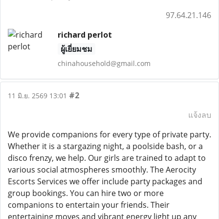
97.64.21.146
richard perlot
ผู้เยี่ยมชม
chinahousehold@gmail.com
#2
11 มิ.ย. 2569 13:01
แจ้งลบ
We provide companions for every type of private party.
Whether it is a stargazing night, a poolside bash, or a
disco frenzy, we help. Our girls are trained to adapt to
various social atmospheres smoothly. The Aerocity
Escorts Services we offer include party packages and
group bookings. You can hire two or more
companions to entertain your friends. Their
entertaining moves and vibrant energy light up any