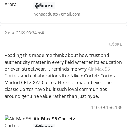
ผู้เยี่ยมชม
nehaaaduttt@gmail.com
#4
2 ก.ค. 2569 03:34
แจ้งลบ
Reading this made me think about how trust and
authenticity matter in every field whether its education
or even streetwear. It reminds me why
Air Max 95
Corteiz
and collaborations like Nike x Corteiz Corteiz
Madrid CRTZ XYZ Corteiz Nike corteiz and even the
classic Cortez have built such loyal communities
around genuine value rather than just hype.
110.39.156.136
Air Max 95 Corteiz