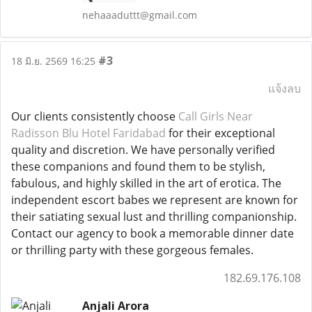
nehaaaduttt@gmail.com
#3
18 มิ.ย. 2569 16:25
แจ้งลบ
Our clients consistently choose
Call Girls Near
Radisson Blu Hotel Faridabad
for their exceptional
quality and discretion. We have personally verified
these companions and found them to be stylish,
fabulous, and highly skilled in the art of erotica. The
independent escort babes we represent are known for
their satiating sexual lust and thrilling companionship.
Contact our agency to book a memorable dinner date
or thrilling party with these gorgeous females.
182.69.176.108
Anjali Arora