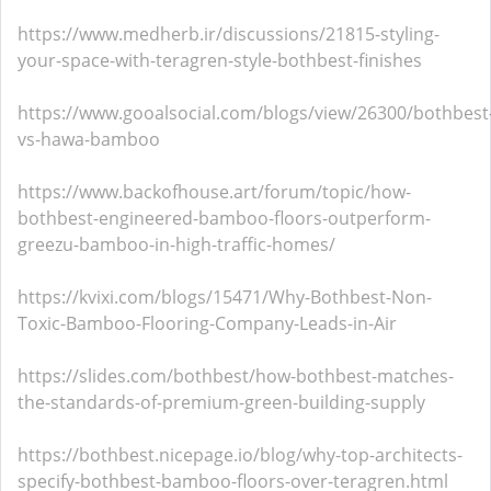
https://www.medherb.ir/discussions/21815-styling-
your-space-with-teragren-style-bothbest-finishes
https://www.gooalsocial.com/blogs/view/26300/bothbest
vs-hawa-bamboo
https://www.backofhouse.art/forum/topic/how-
bothbest-engineered-bamboo-floors-outperform-
greezu-bamboo-in-high-traffic-homes/
https://kvixi.com/blogs/15471/Why-Bothbest-Non-
Toxic-Bamboo-Flooring-Company-Leads-in-Air
https://slides.com/bothbest/how-bothbest-matches-
the-standards-of-premium-green-building-supply
https://bothbest.nicepage.io/blog/why-top-architects-
specify-bothbest-bamboo-floors-over-teragren.html