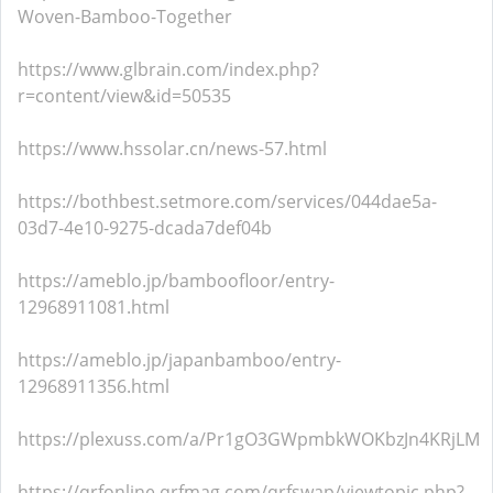
Woven-Bamboo-Together
https://www.glbrain.com/index.php?
r=content/view&id=50535
https://www.hssolar.cn/news-57.html
https://bothbest.setmore.com/services/044dae5a-
03d7-4e10-9275-dcada7def04b
https://ameblo.jp/bamboofloor/entry-
12968911081.html
https://ameblo.jp/japanbamboo/entry-
12968911356.html
https://plexuss.com/a/Pr1gO3GWpmbkWOKbzJn4KRjLM
https://qrfonline.qrfmag.com/qrfswap/viewtopic.php?