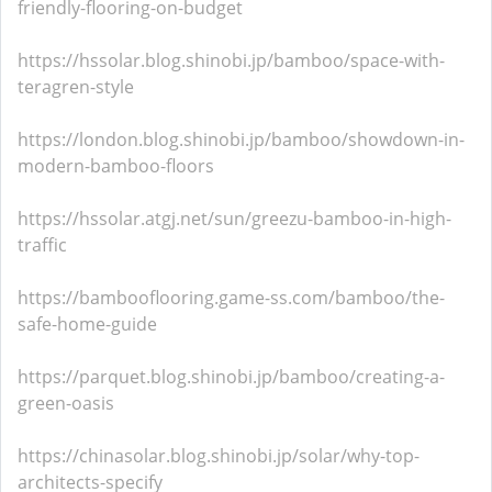
friendly-flooring-on-budget
https://hssolar.blog.shinobi.jp/bamboo/space-with-
teragren-style
https://london.blog.shinobi.jp/bamboo/showdown-in-
modern-bamboo-floors
https://hssolar.atgj.net/sun/greezu-bamboo-in-high-
traffic
https://bambooflooring.game-ss.com/bamboo/the-
safe-home-guide
https://parquet.blog.shinobi.jp/bamboo/creating-a-
green-oasis
https://chinasolar.blog.shinobi.jp/solar/why-top-
architects-specify