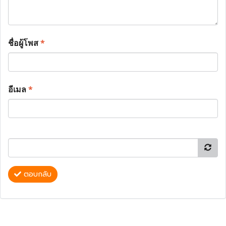
ชื่อผู้โพส
*
อีเมล
*
ตอบกลับ