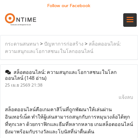
Follow our Facebook
กระดานสนทนา
>
ปัญหาการก่อสร้าง
>
สล็อตออนไลน์:
ความสนุกและโอกาสชนะในโลกออนไลน์
สล็อตออนไลน์: ความสนุกและโอกาสชนะในโลก
ออนไลน์
(148 อ่าน)
25 เม.ย 2569 21:38
แจ้งลบ
สล็อตออนไลน์คือเกมคาสิโนที่ถูกพัฒนาให้เล่นผ่าน
อินเทอร์เน็ต ทำให้ผู้เล่นสามารถสนุกกับการหมุนวงล้อได้ทุก
ที่ทุกเวลา ด้วยกราฟิกและธีมที่หลากหลาย เกมสล็อตออนไลน์
ยังมาพร้อมกับรางวัลและโบนัสที่น่าตื่นเต้น