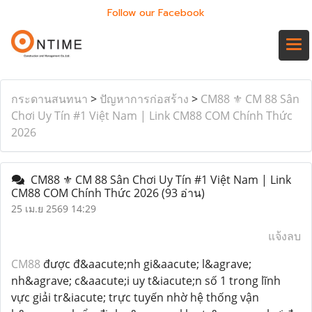
Follow our Facebook
กระดานสนทนา
>
ปัญหาการก่อสร้าง
>
CM88 ⚜️ CM 88 Sân
Chơi Uy Tín #1 Việt Nam | Link CM88 COM Chính Thức
2026
CM88 ⚜️ CM 88 Sân Chơi Uy Tín #1 Việt Nam | Link
CM88 COM Chính Thức 2026
(93 อ่าน)
25 เม.ย 2569 14:29
แจ้งลบ
CM88
được đ&aacute;nh gi&aacute; l&agrave;
nh&agrave; c&aacute;i uy t&iacute;n số 1 trong lĩnh
vực giải tr&iacute; trực tuyến nhờ hệ thống vận