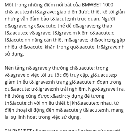
Một trong những điểm nổi bật của BMWBET 1000
ch&iacute;nh l&agrave; giao diện được thiết kế tối giản
nhưng vẫn đảm bảo t&iacute;nh trực quan. Người
d&ugrave;ng c&oacute; thể dễ d&agrave;ng thao
t&aacute;c v&agrave; t&igrave;m kiếm c&aacute;c
t&iacute;nh năng cần thiết m&agrave; kh&ocirc;ng gặp
nhiều kh&oacute; khăn trong qu&aacute; tr&igrave;nh
sử dụng.
Nền tảng n&agrave;y thường ch&uacute; trọng
v&agrave;o việc tối ưu tốc độ truy cập, gi&uacute;p
giảm thiểu t&igrave;nh trạng gi&aacute;n đoạn trong
qu&aacute; tr&igrave;nh trải nghiệm. Ngo&agrave;i ra,
hệ thống cũng được x&acirc;y dựng để tương
th&iacute;ch với nhiều thiết bị kh&aacute;c nhau, từ
điện thoại di động đến m&aacute;y t&iacute;nh, mang
lại sự linh hoạt trong việc sử dụng.