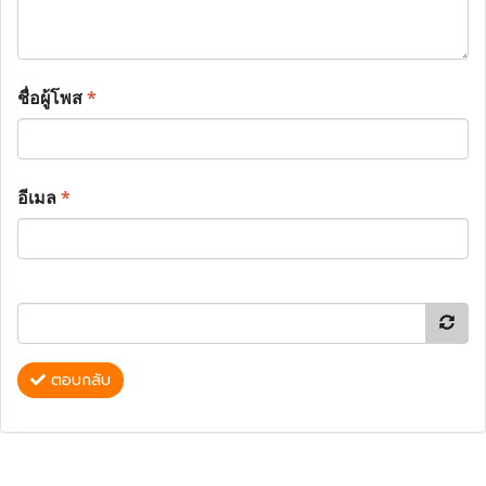
ชื่อผู้โพส
*
อีเมล
*
ตอบกลับ