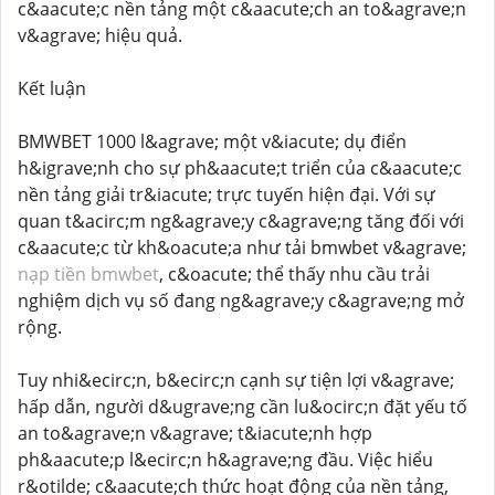
c&aacute;c nền tảng một c&aacute;ch an to&agrave;n
v&agrave; hiệu quả.
Kết luận
BMWBET 1000 l&agrave; một v&iacute; dụ điển
h&igrave;nh cho sự ph&aacute;t triển của c&aacute;c
nền tảng giải tr&iacute; trực tuyến hiện đại. Với sự
quan t&acirc;m ng&agrave;y c&agrave;ng tăng đối với
c&aacute;c từ kh&oacute;a như tải bmwbet v&agrave;
nạp tiền bmwbet
, c&oacute; thể thấy nhu cầu trải
nghiệm dịch vụ số đang ng&agrave;y c&agrave;ng mở
rộng.
Tuy nhi&ecirc;n, b&ecirc;n cạnh sự tiện lợi v&agrave;
hấp dẫn, người d&ugrave;ng cần lu&ocirc;n đặt yếu tố
an to&agrave;n v&agrave; t&iacute;nh hợp
ph&aacute;p l&ecirc;n h&agrave;ng đầu. Việc hiểu
r&otilde; c&aacute;ch thức hoạt động của nền tảng,