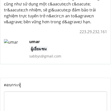
cũng như sử dụng một c&aacute;ch c&oacute;
tr&aacute;ch nhiệm, sẽ gi&uacute;p đảm bảo trải
nghiệm trực tuyến trở n&ecirc;n an to&agrave;n
v&agrave; bền vững hơn trong d&agrave;i hạn.
223.29.232.161
umar
ผู้เยี่ยมชม
sabbys@gmail.com
ตอบกระทู้