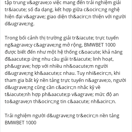
tập trung v&agrave;o việc mang đến trải nghiệm giải
tr&iacute; số đa dạng, kết hợp giữa c&ocirc;ng nghệ
hiện đại v&agrave; giao diện th&acirc;n thiện với người
d&ugrave;ng.
Trong bối cảnh thị trường giải tr&iacute; trực tuyến
ng&agrave;y c&agrave;ng mở rộng, BMWBET 1000
được biết đến như một hệ thống c&oacute; khả năng
đ&aacute;p ứng nhu cầu giải tr&iacute; linh hoạt,
ph&ugrave; hợp với nhiều nh&oacute;m người
d&ugrave;ng kh&aacute;c nhau. Tuy nhi&ecirc;n, khi
tham gia bất kỳ nền tảng trực tuyến n&agrave;o, người
d&ugrave;ng cũng cần c&acirc;n nhắc kỹ về
t&iacute;nh hợp ph&aacute;p v&agrave; mức độ an
to&agrave;n th&ocirc;ng tin c&aacute; nh&acirc;n.
Trải nghiệm người d&ugrave;ng tr&ecirc;n nền tảng
BMWBET 1000