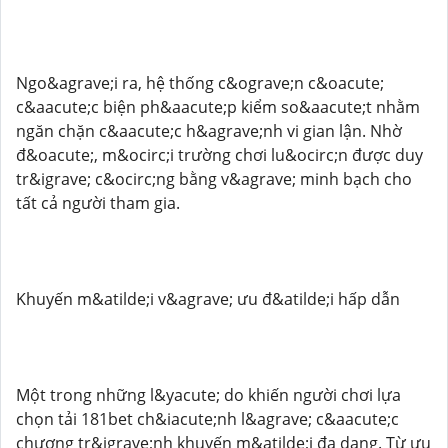
Ngo&agrave;i ra, hệ thống c&ograve;n c&oacute;
c&aacute;c biện ph&aacute;p kiểm so&aacute;t nhằm
ngăn chặn c&aacute;c h&agrave;nh vi gian lận. Nhờ
đ&oacute;, m&ocirc;i trường chơi lu&ocirc;n được duy
tr&igrave; c&ocirc;ng bằng v&agrave; minh bạch cho
tất cả người tham gia.
Khuyến m&atilde;i v&agrave; ưu đ&atilde;i hấp dẫn
Một trong những l&yacute; do khiến người chơi lựa
chọn tải 181bet ch&iacute;nh l&agrave; c&aacute;c
chương tr&igrave;nh khuyến m&atilde;i đa dạng. Từ ưu