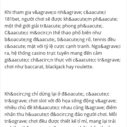
Khi tham gia v&agrave;o nh&agrave; c&aacute;i
181bet, người chơi sẽ được kh&aacute;m ph&aacute;
một thế giới giải tr&iacute; phong ph&uacute;.
C&aacute;c m&ocirc;n thể thao phổ biến như
b&oacute;ng đ&aacute;, b&oacute;ng rổ, tennis đều
c&oacute; mặt với tỷ lệ cược cạnh tranh. Ngo&agrave;i
ra, hệ thống casino trực tuyến mang đến cảm
gi&aacute;c ch&acirc;n thực với c&aacute;c tr&ograve;
chơi như baccarat, blackjack hay roulette.
Kh&ocirc;ng chỉ dừng lại ở đ&oacute;, c&aacute;c
tr&ograve; chơi slot với đồ họa sống động v&agrave;
nhiều chủ đề kh&aacute;c nhau cũng l&agrave; điểm
nhấn thu h&uacute;t đ&ocirc;ng đảo người chơi. Mỗi
tr&ograve; chơi đều được thiết kế tỉ mỉ, mang lại trải