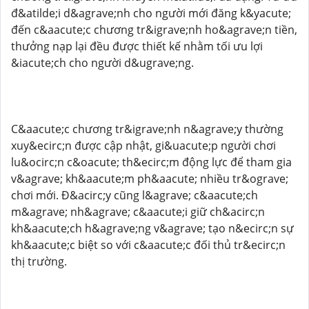
đ&atilde;i d&agrave;nh cho người mới đăng k&yacute;
đến c&aacute;c chương tr&igrave;nh ho&agrave;n tiền,
thưởng nạp lại đều được thiết kế nhằm tối ưu lợi
&iacute;ch cho người d&ugrave;ng.
C&aacute;c chương tr&igrave;nh n&agrave;y thường
xuy&ecirc;n được cập nhật, gi&uacute;p người chơi
lu&ocirc;n c&oacute; th&ecirc;m động lực để tham gia
v&agrave; kh&aacute;m ph&aacute; nhiều tr&ograve;
chơi mới. Đ&acirc;y cũng l&agrave; c&aacute;ch
m&agrave; nh&agrave; c&aacute;i giữ ch&acirc;n
kh&aacute;ch h&agrave;ng v&agrave; tạo n&ecirc;n sự
kh&aacute;c biệt so với c&aacute;c đối thủ tr&ecirc;n
thị trường.