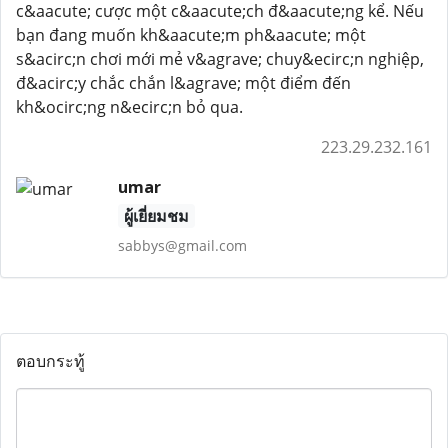
c&aacute; cược một c&aacute;ch đ&aacute;ng kể. Nếu
bạn đang muốn kh&aacute;m ph&aacute; một
s&acirc;n chơi mới mẻ v&agrave; chuy&ecirc;n nghiệp,
đ&acirc;y chắc chắn l&agrave; một điểm đến
kh&ocirc;ng n&ecirc;n bỏ qua.
223.29.232.161
umar
ผู้เยี่ยมชม
sabbys@gmail.com
ตอบกระทู้