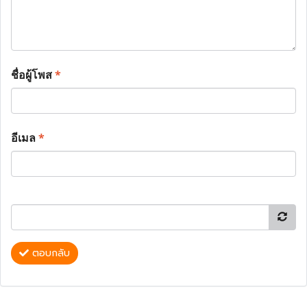
ชื่อผู้โพส
*
อีเมล
*
ตอบกลับ