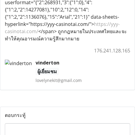
userformat="{"2":268931,"3":{"1":0},"4":
{"1":2,"2":14277081},"10":2,"12":0,"14":
{"1":2,"2":1136076},"15":"Arial","21":1}" data-sheets-
hyperlink="https://yyy-casinotai.com/">
https://yyy-
casinotai.com/
</span> ถูกกฎหมายในประเทศไทยและจะ
ทำให้คุณอารมณ์ความรู้สึกมากมาย
176.241.128.165
vinderton
ผู้เยี่ยมชม
lovelynekit@gmail.com
ตอบกระทู้