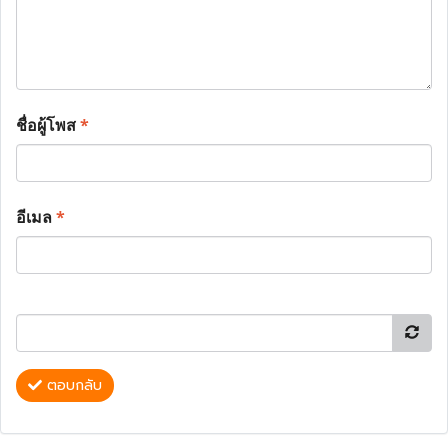
ชื่อผู้โพส
*
อีเมล
*
ตอบกลับ