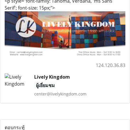
<p style="font-family: Tahoma, Verdana, 'ms Sans
Serif'; font-size: 15px;">
124.120.36.83
Lively Kingdom
ผู้เยี่ยมชม
center@livelykingdom.com
ตอบกระทู้