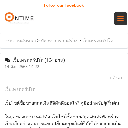
Follow our Facebook
กระดานสนทนา
>
ปัญหาการก่อสร้าง
>
เว็บเทรดคริปโต
เว็บเทรดคริปโต
(164 อ่าน)
14 มิ.ย. 2568 14:22
แจ้งลบ
เว็บเทรดคริปโต
เว็บไซต์ซื้อขายสกุลเงินดิจิทัลคืออะไร? คู่มือสำหรับผู้เริ่มต้น
ในยุคของการเงินดิจิทัล เว็บไซต์ซื้อขายสกุลเงินดิจิทัลหรือที่
เรียกอีกอย่างว่าการแลกเปลี่ยนสกุลเงินดิจิทัลได้กลายมาเป็น