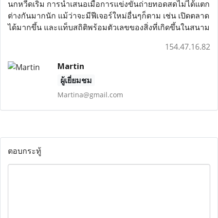
นกหวีดเริ่ม การนำเสนอเมื่อการแข่งขันถ่ายทอดสดไม่ได้แตก
ต่างกันมากนัก แม้ว่าจะมีฟีเจอร์ใหม่อื่นๆก็ตาม เช่น เปิดตลาด
ได้มากขึ้น และแท็บสถิติพร้อมตัวเลขของสิ่งที่เกิดขึ้นในสนาม
154.47.16.82
Martin
ผู้เยี่ยมชม
Martina@gmail.com
ตอบกระทู้