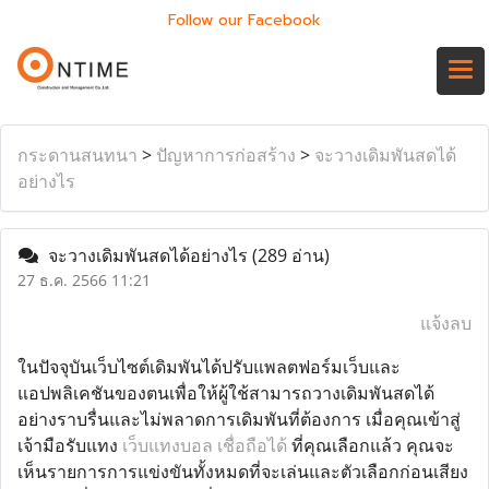
Follow our Facebook
กระดานสนทนา
>
ปัญหาการก่อสร้าง
>
จะวางเดิมพันสดได้
อย่างไร
จะวางเดิมพันสดได้อย่างไร
(289 อ่าน)
27 ธ.ค. 2566 11:21
แจ้งลบ
ในปัจจุบันเว็บไซต์เดิมพันได้ปรับแพลตฟอร์มเว็บและ
แอปพลิเคชันของตนเพื่อให้ผู้ใช้สามารถวางเดิมพันสดได้
อย่างราบรื่นและไม่พลาดการเดิมพันที่ต้องการ เมื่อคุณเข้าสู่
เจ้ามือรับแทง
เว็บแทงบอล เชื่อถือได้
ที่คุณเลือกแล้ว คุณจะ
เห็นรายการการแข่งขันทั้งหมดที่จะเล่นและตัวเลือกก่อนเสียง