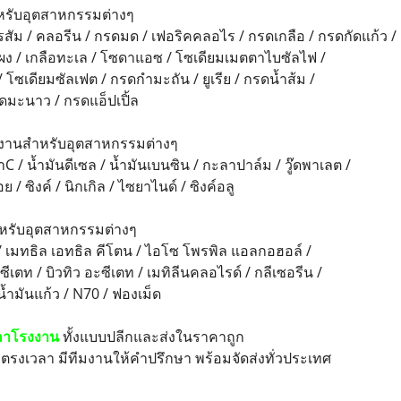
ำหรับอุตสาหกรรมต่างๆ
สัม / คลอรีน / กรดมด / เฟอริคคลอไร / กรดเกลือ / กรดกัดแก้ว /
ง / เกลือทะเล / โซดาแอซ / โซเดียมเมตตาไบซัลไฟ /
 โซเดียมซัลเฟต / กรดกำมะถัน / ยูเรีย / กรดน้ำส้ม /
มะนาว / กรดแอ็ปเปิ้ล
ังงานสำหรับอุตสาหกรรมต่างๆ
าC / น้ำมันดีเซล / น้ำมันเบนซิน / กะลาปาล์ม / วู๊ดพาเลต /
ื้อย / ซิงค์ / นิกเกิล / ไซยาไนด์ / ซิงค์อลู
สำหรับอุตสาหกรรมต่างๆ
 เมทธิล เอทธิล คีโตน / ไอโซ โพรพิล แอลกอฮอล์ /
เตท / บิวทิว อะซีเตท / เมทิลีนคลอไรด์ / กลีเซอรีน /
ำมันแก้ว / N70 / ฟองเม็ด
คาโรงงาน
ทั้งแบบปลีกและส่งในราคาถูก
บตรงเวลา มีทีมงานให้คำปรึกษา พร้อมจัดส่งทั่วประเทศ